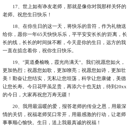
17、世上如有诤友老师，那就是像你对我那样关怀的
老师。祝您生日快乐！
18、在你生日的这一天，将快乐的音符，作为礼物送
给你，愿你一年65天快快乐乐，平平安安长长的'距离，长
长的线，长长的时间抹不断，今天是你的生日，远方的我
一直在掂念着你，祝你生日快乐。
19、"莫道桑榆晚，霞光尚满天"。我们祝愿您如火，
更加热烈；祝愿您如歌，更加嘹亮；祝愿您如诗，更加壮
美！勤奋让您结实，无私让您坦荡，科学让您康健，美德
让您长寿。今日花甲虽足贵，再添六十也无妨，待到20xx
的今日，大家再祝您万寿无疆！
20、我用最温暖的爱，报答老师的传业之恩，用最深
情的关切，祝福老师笑口常开，用最感激的行动，让老师
事事顺心愉快。生日，送上我最真诚的祝福！