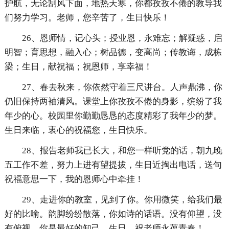
护航，无论刮风下面，地热天寒，你都孜孜不倦的教导我
们努力学习。老师，您辛苦了，生日快乐！
26、恩师情，记心头；授业恩，永难忘；解疑惑，启
明智；育思想，融入心；树品德，变高尚；传教诲，成栋
梁；生日，献祝福；祝恩师，享幸福！
27、春去秋来，你依然守着三尺讲台。人声鼎沸，你
仍旧保持两袖清风。课堂上你孜孜不倦的身影，缤纷了我
年少的心。校园里你勤勤恳恳的态度精彩了我年少的梦。
生日来临，衷心的祝福您，生日快乐。
28、报告老师我已长大，和您一样听党的话，朝九晚
五工作不差，努力上进有望提拔，生日近掏出电话，送句
祝福意思一下，我的恩师心中牵挂！
29、走进你的教室，见到了你。你用微笑，给我们最
好的比喻。韵脚纷纷散落，你如诗的话语。没有仰望，没
有俯视，你是最好的知己。生日，祝老师永葆青春！