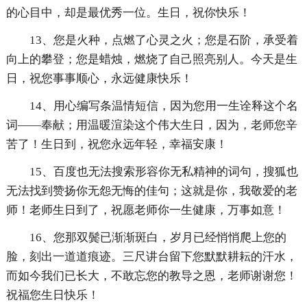
的心目中，却是最优秀一位。生日，祝你快乐！
13、您是火种，点燃了心灵之火；您是石阶，承受着
向上的攀登；您是蜡烛，燃烧了自己照亮别人。今天是生
日，祝您事事顺心，永远健康快乐！
14、用心编写条温情短信，因为您用一生诠释这个名
词——奉献；用温暖渲染这个伟大生日，因为，老师您辛
苦了！生日到，祝您永远年轻，幸福安康！
15、百度也无法搜索形容你无私精神的词句，搜狐也
无法找到赞扬你无怨无悔的佳句；这就是你，我敬爱的老
师！老师生日到了，祝愿老师你一生健康，万事如意！
16、您那双鬓已渐渐斑白，岁月已经悄悄爬上您的
脸，刻出一道道痕迹。三尺讲台留下您默默耕耘的汗水，
而如今我们已长大，不敢忘您的教导之恩，老师谢谢您！
祝福您生日快乐！