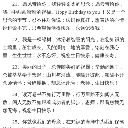
21、愿风带给你，我轻轻柔柔的思念；愿云带给你，
我心中甜甜蜜蜜的祝福。Hppy Birthday to you ！又是一个
思念的季节，忍不住对你说：认识你真好，想表达的心情
说也说不完，只希望你活得快乐，永远记得我！
22、我是一棵绿树，沐浴着智慧的阳光，在您知识的
土壤里，茁壮成长。天的深情，地的厚爱，铭刻在我心
里，生生世世，永不忘怀。祝您生日快乐，健康长寿。
23、美丽的日子，总伴随美好的祝愿；辛勤的园丁，
总被莘莘学子想起；山川与河流，能隔开彼此，却隔不开
念师情怀；号码屡换，却总记此号：老师，生日快乐！
24、读万卷书不如行万里路，行万里路不如阅人无
数，阅人无数不如跟着成功者的脚步，恩师，跟着您我无
怨无悔，祝您生日快乐！
25、你就像我们的母亲，在知识的海洋中为我们保驾