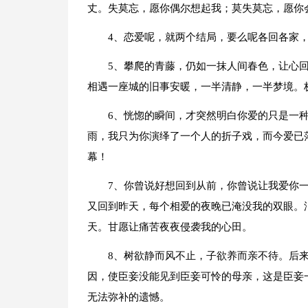
丈。失莫忘，愿你偶尔想起我；莫失莫忘，愿你
4、恋爱呢，就两个结局，要么呢各回各家
5、攀爬的青藤，仍如一抹人间春色，让心
相遇一座城的旧事安暖，一半清静，一半梦境。
6、恍惚的瞬间，才突然明白你爱的只是一
雨，我只为你演绎了一个人的折子戏，而今爱已
幕！
7、你曾说好想回到从前，你曾说让我爱你
又回到昨天，每个相爱的夜晚已淹没我的双眼。
天。甘愿让痛苦夜夜侵袭我的心田。
8、树欲静而风不止，子欲养而亲不待。后
因，使臣妾没能见到臣妾可怜的母亲，这是臣妾
无法弥补的遗憾。