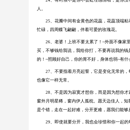
24、有时候不是你不会处理感情啦，是你
人。
25、花瓣中间有金黄色的花蕊，花蕊顶端粘
忙碌，四周蝶飞翩翩，伴着可爱的玫瑰花。
26、老婆！上班不要太累了！~外面不像家
买，不够钱给我说，我给你打，不要再说我的钱
的！~照顾好自己，你的胃不好，身体也弱~有什
27、不要指着月亮起誓，它是变化无常的
也像它一样无常。
28、不是因为寂寞才想你，而是因为想你
窗外月明星稀，窗内伊人孤枕。愿天边佳人，知
是个错，走在一起好难，分开更难，愿我们能够
29、即使就要分开，我也会珍惜和你一起的