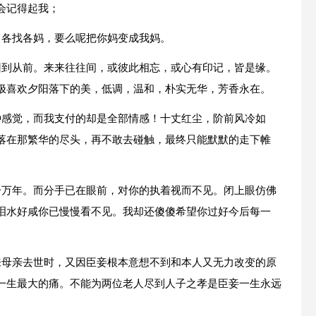
会记得起我；
，各找各妈，要么呢把你妈变成我妈。
回到从前。来来往往间，或彼此相忘，或心有印记，皆是缘。
极喜欢夕阳落下的美，低调，温和，朴实无华，芳香永在。
种感觉，而我支付的却是全部情感！十丈红尘，阶前风冷如
落在那繁华的尽头，再不敢去碰触，最终只能默默的走下帷
一万年。而分手已在眼前，对你的执着视而不见。闭上眼仿佛
泪水好咸你已慢慢看不见。我却还傻傻希望你过好今后每一
来母亲去世时，又因臣妾根本意想不到和本人又无力改变的原
一生最大的痛。不能为两位老人尽到人子之孝是臣妾一生永远