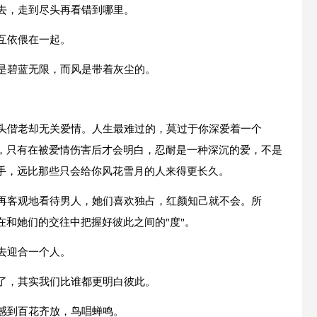
下去，走到尽头再看错到哪里。
互依偎在一起。
空是碧蓝无限，而风是带着灰尘的。
。
白头偕老却无关爱情。人生最难过的，莫过于你深爱着一个
，只有在被爱情伤害后才会明白，忍耐是一种深沉的爱，不是
手，远比那些只会给你风花雪月的人来得更长久。
会再客观地看待男人，她们喜欢独占，红颜知己就不会。所
和她们的交往中把握好彼此之间的"度"。
去迎合一个人。
恨了，其实我们比谁都更明白彼此。
感到百花齐放，鸟唱蝉鸣。