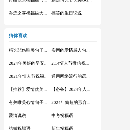
订婚快乐祝福语（精选40句）
精选情人节优美QQ祝福语45条
搞笑的生日说说
乔迁之喜祝福语大全60句精选
猜你喜欢
精选悲伤唯美句子锦集96条
实用的爱情感人句子汇编39条
2024年美好的早安朋友圈祝福语大集合61条
2.14情人节微信祝福语集锦34条
2021年情人节祝福语句摘录68条
通用网络流行的语录汇编63句
【推荐】爱情优美句子汇总95条
【必备】2024年人生唯美的句子合集80句
有关唯美心情句子集合59句
2024年简短的形容幸福甜蜜的句子摘录36句
爱情说说
中考祝福语
结婚祝福语
新年祝福语