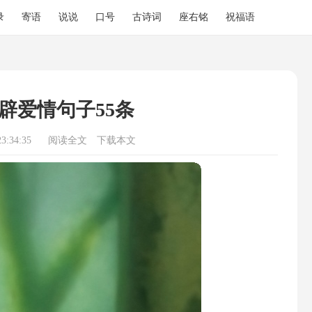
录
寄语
说说
口号
古诗词
座右铭
祝福语
辟爱情句子55条
3:34:35
阅读全文
下载本文