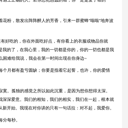
没有遇上正确的人。若你总犯愚蠢的错，你一定是爱了错的
着花粉，散发出阵阵醉人的芳香，引来一群蜜蜂"嗡嗡"地奔波
里有好吃的，你在外面吃好点，有你看上的衣服或物品你就
是我的了，在我心里，我的一切都是你的，你的一切也都是我
么困难给我说，我会在第一时间出现在你身边~
，每个月都有盈亏圆缺；你要是指着它起誓，也许，你的爱情
才寂寞。孤独的感觉之所以如此沉重，是因为想你想得太深。
我深深爱意。我们的相知，我们的相实，我们在一起，根本就
从新开始。我现在对你讲的只有一句话拉：对不起，我爱你。
每分每秒。