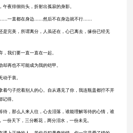
痛，午夜徘徊街头，折射出孤寂的身影。
边……一直都在身边……然后不在身边就不行……
情还是完美，所谓离分，人虽还在，心已离去，缘份已经无
不弃，我们要一直一直在一起。
软肋却再也不可能成为我的铠甲。
无动于衷。
是拿着勺子挖着别人的心。自从遇见了你，我连瓶盖都拧不开
都记得。
的等待，那么人来人往，心去泪落，谁能理解等待的心情，谁
，一份天下，三分断花，两分泪水，一份未见。