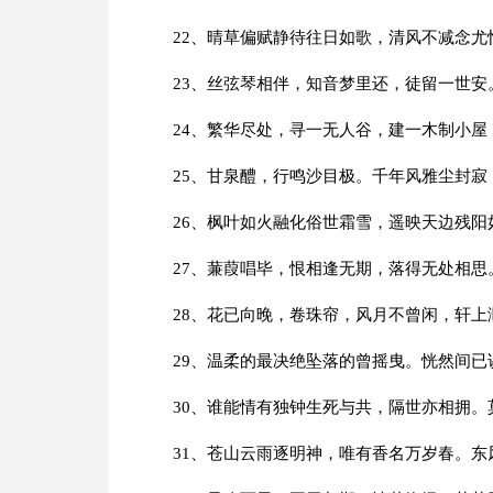
22、晴草偏赋静待往日如歌，清风不减念尤
23、丝弦琴相伴，知音梦里还，徒留一世安
24、繁华尽处，寻一无人谷，建一木制小
25、甘泉醴，行鸣沙目极。千年风雅尘封寂
26、枫叶如火融化俗世霜雪，遥映天边残
27、蒹葭唱毕，恨相逢无期，落得无处相思
28、花已向晚，卷珠帘，风月不曾闲，轩上
29、温柔的最决绝坠落的曾摇曳。恍然间
30、谁能情有独钟生死与共，隔世亦相拥。
31、苍山云雨逐明神，唯有香名万岁春。