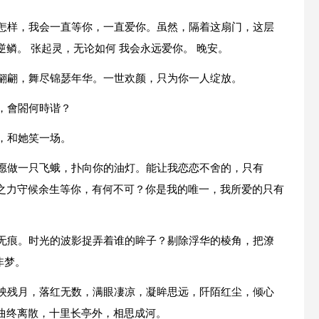
来怎样，我会一直等你，一直爱你。虽然，隔着这扇门，这层
鳞。 张起灵，无论如何 我会永远爱你。 晚安。
袖翩翩，舞尽锦瑟年华。一世欢颜，只为你一人绽放。
，會閤何時谐？
，和她笑一场。
我愿做一只飞蛾，扑向你的油灯。能让我恋恋不舍的，只有
之力守候余生等你，有何不可？你是我的唯一，我所爱的只有
落无痕。时光的波影捉弄着谁的眸子？剔除浮华的棱角，把潦
非梦。
水映残月，落红无数，满眼凄凉，凝眸思远，阡陌红尘，倾心
曲终离散，十里长亭外，相思成河。