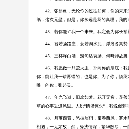
42、张起灵，无论你的过往如何，你的未
纸，这次元壁，但是，你永远是我的真理，我的逆
43、若你能许我一个未来。我定会为你长
44、君若扬路塵，妾若濁水泥，浮瀋各異勢
45、三杯浑白酒，幾句话衷肠。何時歸故裏
46、我愿做一只萤火虫，扑向你的扇底；
你；能让我一错再错的，也是你。为了你，倾我
唯一的你，张起灵。
47、年光飞逝，旧欢如梦。花开无音，花
草的心事丢进风里。人说"情堪隽永"，我说似梦
48、月落西窗，愁挂眉梢，帘卷西风，寒
相遇，一见如故，然，缘浅情深，繁华散尽，一