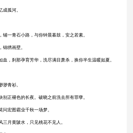
忆成孤河。
。
屋，铺一青石小路，与你钟晨暮鼓，安之若素。
，锦绣画壁。
阳如血，刹那孕育芳华，洗尽满目萧杀，换你半生温暖如夏。
。
渺渺青衫。
已诀别正褪色的长夜。破晓之前洗去所有罪孽。
莫问宏图霸业千秋一场梦。
东风三月黄陂水，只见桃花不见人。