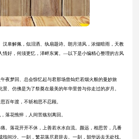
、汉皋解佩，似泪洒、纨扇题诗。朗月清风，浓烟暗雨，天教
人情好，何须更忆，泽畔东篱。—以下是小编精心整理的古风
次午夜梦回、总会惊忆起与君那场曾灿烂若烟火般的曼妙旅
此景、仿佛是为了祭奠在最美的年华里曾与你走过的岁月。
情思百年渡，不斩相思不忍顾。
飞，落花憔悴，人间苦殇别离回。
心痛。落花开开不休，上善若水水自流。颜远，相思苦，几番
成指间沙。一刻，繁花落尽君辞去。一刻，韶华远去无处找。