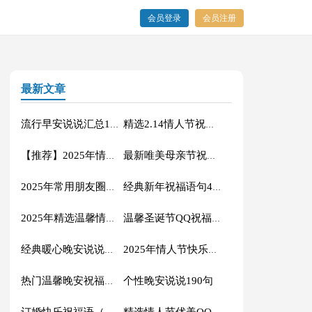
会员登录
会员注册
最新文章
流行早安说说汇总110句
精选2.14情人节祝福语汇编31句
【推荐】2025年情人节祝福语45条
最新唯美母亲节祝福语汇总（精选60句）
2025年常用朋友圈心情说说95条
经典新年祝福语句40句精选
2025年精选温馨情人节QQ祝福语17条
温馨圣诞节QQ祝福语汇编31句
经典暖心晚安说说（通用100句）
2025年情人节快乐的微信祝福语28句
个性晚安说说190句
热门温馨晚安祝福语大全（通用85句）