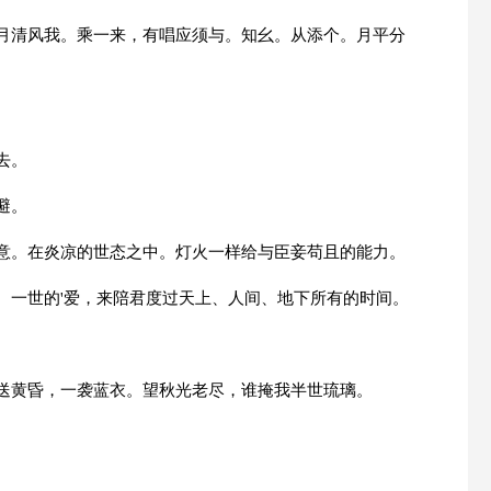
。月清风我。乘一来，有唱应须与。知幺。从添个。月平分
去。
避。
笑意。在炎凉的世态之中。灯火一样给与臣妾苟且的能力。
、一世的'爱，来陪君度过天上、人间、地下所有的时间。
雨送黄昏，一袭蓝衣。望秋光老尽，谁掩我半世琉璃。