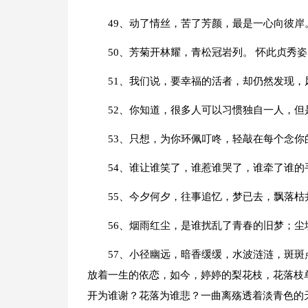
49、动了情丝，苦了芳颜，最是一心向彼岸
50、芳菊开林耀，青松冠岩列。 怀此贞秀
51、我们说，要幸福的活者，却仍然发现，
52、你知道，很多人可以习惯独自一人，
53、只想，为你环佩叮咚，轻敲在每个念
54、谁让谁笑了，谁惹谁哭了，谁牵了谁的
55、今夕何夕，往事追忆，梦已去，飘落
56、烟雨红尘，是谁扰乱了青春的旧梦；
57、小径幽远，暗香缓缓，水波涟涟，斑
放着一生的依恋，如今，婷婷的梨花枝，花落枝
开为谁谢？花落为谁悲？一曲离殇透着淡青色的