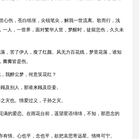
一世心伤，苍白纸张，尖锐笔尖，解我一世流离。歌而行，浅
，一人，一世界，面对繁华人世，梦醒时，徒留悲伤，久久未
花落，苦了伊人，瘦了红颜。风无力百花残，梦里花落，谁知
，瓣瓣皆是伤。
我，我醉尘梦，何意笑花红？
妾顾及别人，那谁来顾及臣妾。
妾之灾也。情爱过义，子孙之灾。
圆花满的爱恋。在雨花台前，遥望星语绵绵，不知，那思念的
蟾亦有情。心也平，念也平，欲把哀思寄远星。情终可宁。