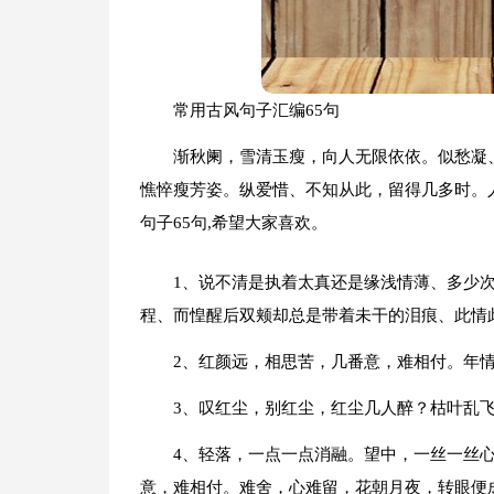
常用古风句子汇编65句
渐秋阑，雪清玉瘦，向人无限依依。似愁凝
憔悴瘦芳姿。纵爱惜、不知从此，留得几多时。
句子65句,希望大家喜欢。
1、说不清是执着太真还是缘浅情薄、多少
程、而惶醒后双颊却总是带着未干的泪痕、此情
2、红颜远，相思苦，几番意，难相付。年
3、叹红尘，别红尘，红尘几人醉？枯叶乱
4、轻落，一点一点消融。望中，一丝一丝
意，难相付。难舍，心难留，花朝月夜，转眼便