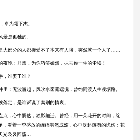
。
姿，卓为霜下杰。
风景是孤独的。
但是大部分的人都接受不了本来有人陪，突然就一个人了……
你的夜晚；只想，为你巧笑嫣然，抹去你一生的尘埃！
手，谁娶了谁？
枯井里；无波澜起，风吹水雾露端倪，曾约同渡人生凌塘路。
尘埃落定，是谁诉说了离别的情衷。
斑点点，心中惘然，独影翩迁。曾经，用一朵花开的时间，绽
单，看着一季盛放的缠绵潸然成殇，心中泛起涟漪的忧伤：花
天光袅袅回荡…