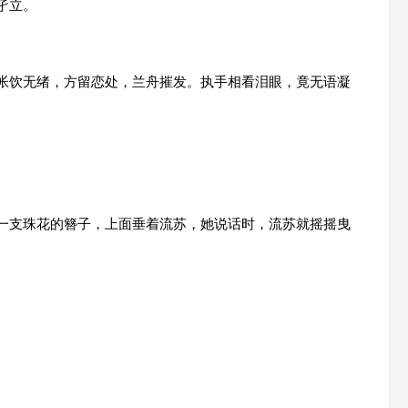
孑立。
门帐饮无绪，方留恋处，兰舟摧发。执手相看泪眼，竟无语凝
着一支珠花的簪子，上面垂着流苏，她说话时，流苏就摇摇曳