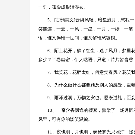
一刻，孤影成形泪湿衣。
5、[古韵美文]云淡风轻，暗星残月，慰我
笑连连，一云，一风，一星，一月，一纸，一笔
语，谁又伴谁一世间，谁又解谁愁容锁。
6、陌上花开，醉了红尘，迷了风月；梦里
多少？半卷幽帘，伊人呓语，只道：片片皆含愁
7、我笑花，花醉太红，何意笑春风？花笑
8、为什么做什么都要顾及别人的感受，臣
9、雨泽过润，万物之灾也。恩崇过礼，臣
10、一帘含香飘逸的樱絮，熏染了一场月
风里，可有你的淡笑温婉。
11、夜也明，月也明，瑟瑟寒光只照汀。