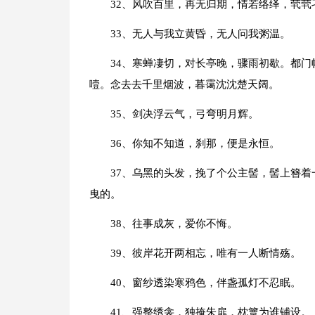
32、风吹百里，再无归期，情若络绎，茕茕
33、无人与我立黄昏，无人问我粥温。
34、寒蝉凄切，对长亭晚，骤雨初歇。都
噎。念去去千里烟波，暮霭沈沈楚天阔。
35、剑决浮云气，弓弯明月辉。
36、你知不知道，刹那，便是永恒。
37、乌黑的头发，挽了个公主髻，髻上簪
曳的。
38、往事成灰，爱你不悔。
39、彼岸花开两相忘，唯有一人断情殇。
40、窗纱透染寒鸦色，伴盏孤灯不忍眠。
41、强整绣衾，独掩朱扉，枕簟为谁铺设。