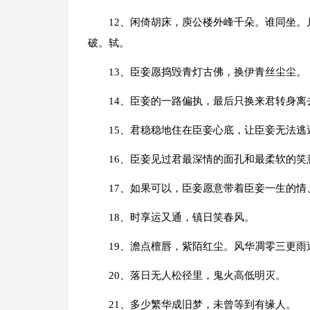
12、闲倚胡床，庾公楼外峰千朵。谁同坐
破。轼。
13、臣妾愿捣毁青灯古佛，换伊青丝尘尘。
14、臣妾的一路偏执，最后只换来君转身离
15、君稳稳地住在臣妾心底，让臣妾无法逃
16、臣妾见过君最深情的面孔和最柔软的
17、如果可以，臣妾愿意带着臣妾一生的情
18、时享运又通，镇日笑春风。
19、澹点檀唇，紫陌红尘。风华凋零三更
20、落日无人松径里，鬼火高低明灭。
21、多少繁华成旧梦，未曾等到有缘人。