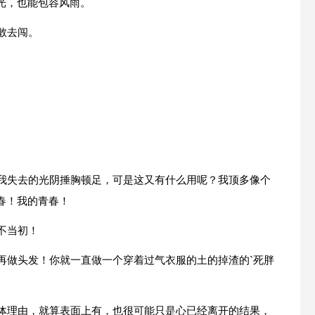
光，也能包容风雨。
敢去闯。
为我失去的光阴捶胸顿足，可是这又有什么用呢？我顶多像个
春！我的青春！
不当初！
再做头发！你就一直做一个穿着过气衣服的土的掉渣的`死胖
具体理由，就算表面上有，也很可能只是心已经离开的结果，