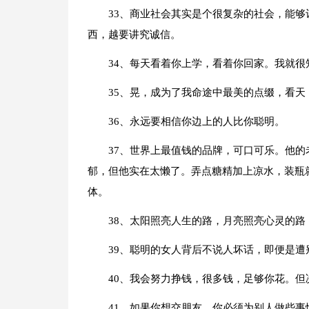
33、商业社会其实是个很复杂的社会，能
西，越要讲究诚信。
34、每天看着你上学，看着你回家。我就很
35、晃，成为了我命途中最美的点缀，看天
36、永远要相信你边上的人比你聪明。
37、世界上最值钱的品牌，可口可乐。他
郁，但他实在太懒了。弄点糖精加上凉水，装瓶
体。
38、太阳照亮人生的路，月亮照亮心灵的
39、聪明的女人背后不说人坏话，即便是遭
40、我会努力挣钱，很多钱，足够你花。
41、如果你想交朋友，你必须为别人做些