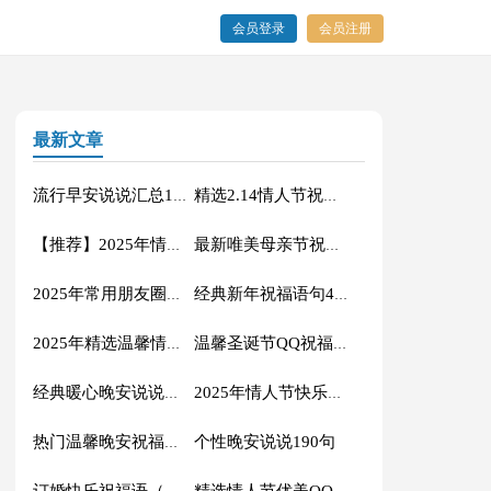
会员登录
会员注册
最新文章
流行早安说说汇总110句
精选2.14情人节祝福语汇编31句
【推荐】2025年情人节祝福语45条
最新唯美母亲节祝福语汇总（精选60句）
2025年常用朋友圈心情说说95条
经典新年祝福语句40句精选
2025年精选温馨情人节QQ祝福语17条
温馨圣诞节QQ祝福语汇编31句
经典暖心晚安说说（通用100句）
2025年情人节快乐的微信祝福语28句
个性晚安说说190句
热门温馨晚安祝福语大全（通用85句）