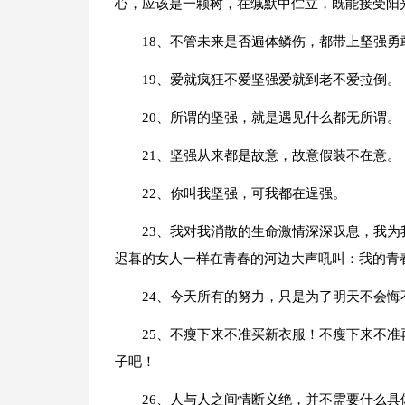
心，应该是一颗树，在缄默中伫立，既能接受阳
18、不管未来是否遍体鳞伤，都带上坚强勇
19、爱就疯狂不爱坚强爱就到老不爱拉倒。
20、所谓的坚强，就是遇见什么都无所谓。
21、坚强从来都是故意，故意假装不在意。
22、你叫我坚强，可我都在逞强。
23、我对我消散的生命激情深深叹息，我
迟暮的女人一样在青春的河边大声吼叫：我的青
24、今天所有的努力，只是为了明天不会悔
25、不瘦下来不准买新衣服！不瘦下来不准
子吧！
26、人与人之间情断义绝，并不需要什么