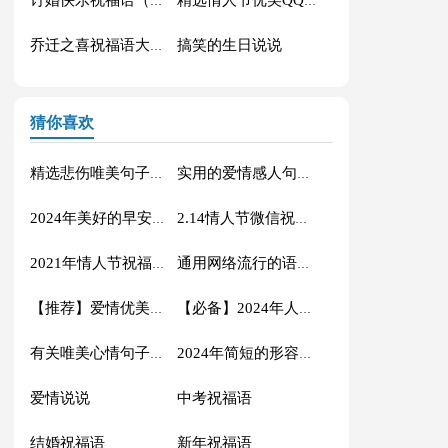
订婚快乐祝福语（精选40句）
精选情人节优美QQ祝福语45条
搞笑的生日说说
乔迁之喜祝福语大全60句精选
猜你喜欢
精选悲伤唯美句子锦集96条
实用的爱情感人句子汇编39条
2024年美好的早安朋友圈祝福语大集合61条
2.14情人节微信祝福语集锦34条
2021年情人节祝福语句摘录68条
通用网络流行的语录汇编63句
【推荐】爱情优美句子汇总95条
【必备】2024年人生唯美的句子合集80句
有关唯美心情句子集合59句
2024年简短的形容幸福甜蜜的句子摘录36句
爱情说说
中考祝福语
结婚祝福语
新年祝福语