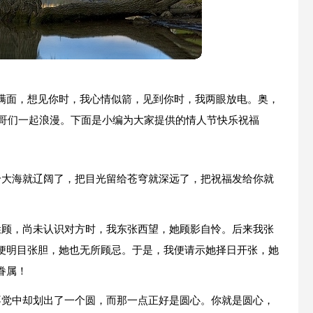
满面，想见你时，我心情似箭，见到你时，我两眼放电。奥，
，哥们一起浪漫。下面是小编为大家提供的情人节快乐祝福
给大海就辽阔了，把目光留给苍穹就深远了，把祝福发给你就
姓顾，尚未认识对方时，我东张西望，她顾影自怜。后来我张
便明目张胆，她也无所顾忌。于是，我便请示她择日开张，她
眷属！
不觉中却划出了一个圆，而那一点正好是圆心。你就是圆心，