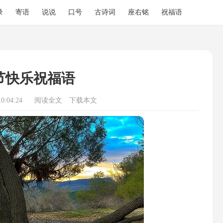
录
寄语
说说
口号
古诗词
座右铭
祝福语
节快乐祝福语
0:04:24
阅读全文
下载本文