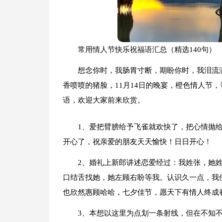
常用情人节快乐祝福语汇总（精选140句）
想念你时，我肠胃寸断，期盼你时，我泪流
香喷喷的猪脸，11月14日的晚宴，橙色情人节
语，欢迎大家前来欣赏。
1、爱把臂膀给予飞雀就欢快了，把心情抛
开心了，祝亲爱的朋友天天愉快！日日开心！
2、婚礼上新郎讲述恋爱经过：我姓张，她
口结舌找她，她左顾右盼等我。认识久一点，我
也欣然惠顾哈哈，七夕佳节，愿天下有情人终成
3、本想以这里为点划一条射线，但在不知