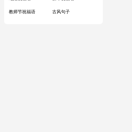
教师节祝福语
古风句子