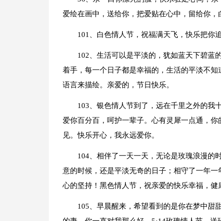
爱绘在画中，送给你，把爱贴在心中，留给你，
101、白色情人节，祝福满天飞，快乐把你
102、生活可以是平淡的，犹如蓝天下碧蓝
着手，每一个日子都是幸福的，生活的平淡不知
语言来描绘。亲爱的，节日快乐。
103、银色情人节到了，远在千里之外的我
爱你百分百，呵护一辈子。心有灵犀一点通，你
见。快乐开心，我永远爱你。
104、相伴了一天一天，无论是玫瑰浪漫的
意的时候，还是平淡无奇的日子；相守了一年一
心的坚持！黑色情人节，祝亲爱的快乐幸福，健
105、早晨醒来，希望看到的是你在梦中甜