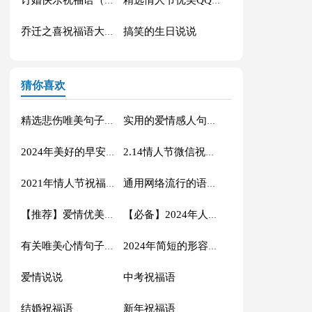
订婚快乐祝福语（精选40句）
精选情人节优美QQ祝福语45条
搞笑的生日说说
乔迁之喜祝福语大全60句精选
猜你喜欢
精选悲伤唯美句子锦集96条
实用的爱情感人句子汇编39条
2024年美好的早安朋友圈祝福语大集合61条
2.14情人节微信祝福语集锦34条
2021年情人节祝福语句摘录68条
通用网络流行的语录汇编63句
【推荐】爱情优美句子汇总95条
【必备】2024年人生唯美的句子合集80句
有关唯美心情句子集合59句
2024年简短的形容幸福甜蜜的句子摘录36句
爱情说说
中考祝福语
结婚祝福语
新年祝福语